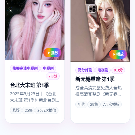
播放
播放
热播高清电视剧
电视剧
高分好剧
电视剧
9.3
分
7.8
分
新无锡重逢 第1季
台北大末班 第1季
成全高清完整免费大全热
2025年5月25日｜《台北
推高清完整剧《新无锡重
大末班 第1季》新北台剧
逢 第1季》，年代剧情紧
年代
29集
7万次播放
完整版超清上线。李安以
凑口碑上扬，卡司陈道
悬疑
25集
36万次播放
悬疑手法叙事，彭于晏、
明、刘涛…
…