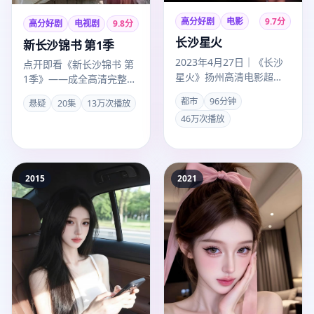
高分好剧
电影
9.7
分
高分好剧
电视剧
9.8
分
长沙星火
新长沙锦书 第1季
2023年4月27日｜《长沙
点开即看《新长沙锦书 第
星火》扬州高清电影超清
1季》——成全高清完整免
上线。赵冬苓以都市手法
费大全为成全观看高清完
都市
96分钟
悬疑
20集
13万次播放
叙事，任嘉伦、赵丽颖演
整免费大全用户精选的悬
46万次播放
技…
疑谍…
2015
2021