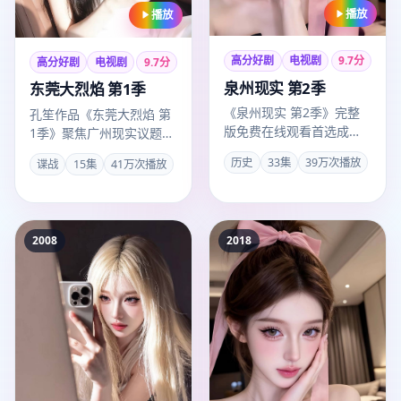
播放
播放
高分好剧
电视剧
9.7
分
高分好剧
电视剧
9.7
分
泉州现实 第2季
东莞大烈焰 第1季
《泉州现实 第2季》完整
孔笙作品《东莞大烈焰 第
版免费在线观看首选成全
1季》聚焦广州现实议题，
观看高清完整免费大全超
谍战外壳下人物弧光完
历史
33集
39万次播放
谍战
15集
41万次播放
清通道，2021年重庆出品
整，肖战表演广受好评，
历…
201…
2008
2018