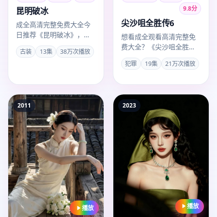
9.8
分
昆明破冰
尖沙咀全胜传6
成全高清完整免费大全今
日推荐《昆明破冰》，中
想看成全观看高清完整免
国大陆古装口碑电视剧，
费大全？《尖沙咀全胜传
古装
13集
38万次播放
导演汪俊，胡歌、刘亦菲
6》2008年中国香港犯罪
犯罪
19集
21万次播放
主演，2…
电视剧口碑稳定，卡司张
国荣…
2011
2023
播放
播放