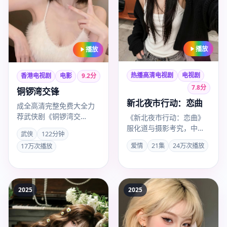
播放
播放
热播高清电视剧
电视剧
香港电视剧
电影
9.2
分
7.8
分
铜锣湾交锋
新北夜市行动：恋曲
成全高清完整免费大全力
荐武侠剧《铜锣湾交
《新北夜市行动：恋曲》
锋》，任达华演技出彩，
服化道与摄影考究，中国
武侠
122分钟
许鞍华叙事沉稳，2025年
台湾热推电视剧，钮承泽
爱情
21集
24万次播放
17万次播放
10月1…
作品，林柏宏、郭雪芙主
演，20…
2025
2025