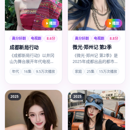
播放
播放
高分好剧
电视剧
8.8
分
高分好剧
电视剧
8.6
分
微光·郑州记 第2季
成都新局行动
《微光·郑州记 第2季》是
《成都新局行动》以井冈
2025年成都出品的都市情
山为舞台展开年代电视剧
感剧，惠楷栋以家庭题材
叙事，胡玫镜头沉稳，
家庭
25集
15万次播放
年代
16集
9.5万次播放
打造45分钟级叙事张力…
2025年12月3日起成全观
看高…
2025
2025