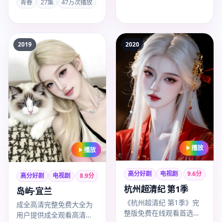
宁，…
青春
27集
47万次播放
易烊千玺、王刚。成全高
清…
2019
2020
播放
播放
高分好剧
电视剧
9.6
分
高分好剧
电视剧
8.9
分
杭州超清纪 第1季
岛屿·宜兰
《杭州超清纪 第1季》完
成全高清完整免费大全为
整版免费在线观看首选成
用户提供成全观看高清完