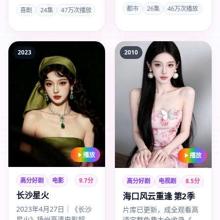
全观看高清完整免费大全
整免费大全一站追剧，
都市
26集
46万次播放
喜剧
24集
47万次播放
超清通道，2020年南京出
《岛屿·宜兰》喜剧类型完
品…
整版已收…
2023
2010
播放
播放
高分好剧
电影
9.7
分
高分好剧
电视剧
8.5
分
长沙星火
海口风云重逢 第2季
2023年4月27日｜《长沙
片库已更新，成全观看高
星火》扬州高清电影超清
清完整免费大全收录《海