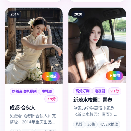
2014
2020
播放
播放
高分好剧
电视剧
9.1
分
热播高清电视剧
电视剧
7.9
分
新淡水校园：青春
成都·合伙人
单集39分钟高清电视剧
《新淡水校园：青春》
免费看《成都·合伙人》完
2020年12月15日首播，基
整版，2014年重庆出品，
悬疑
20集
47万次播放
隆悬疑题材，导演瞿友
导演刘家成，卡司成毅、