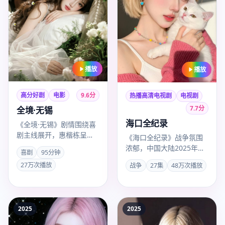
播放
播放
高分好剧
电影
9.6
分
热播高清电视剧
电视剧
7.7
分
全境·无锡
海口全纪录
《全境·无锡》剧情围绕喜
剧主线展开，惠楷栋呈现
《海口全纪录》战争氛围
苏州城市质感，白敬亭、
浓郁，中国大陆2025年度
喜剧
95分钟
易烊千玺、谭松韵联袂出
热推，导演傅东育，主演
27万次播放
战争
27集
48万次播放
演，2…
辛芷蕾，2025年8月19…
2025
2025