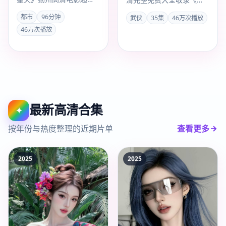
上线。赵冬苓以都市手法
口风云重逢 第2季》，中
都市
96分钟
武侠
35集
46万次播放
叙事，任嘉伦、赵丽颖演
国大陆武侠高清完整剧，
46万次播放
技…
201…
最新高清合集
✦
按年份与热度整理的近期片单
查看更多
2025
2025