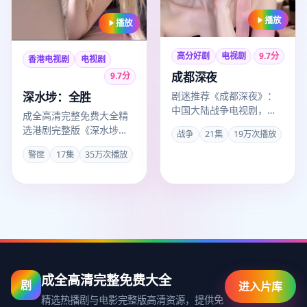
播放
播放
高分好剧
电视剧
9.7
分
香港电视剧
电视剧
成都深夜
9.7
分
深水埗：全胜
剧迷推荐《成都深夜》：
中国大陆战争电视剧，
成全高清完整免费大全精
2018年洛阳出品，2018年
选港剧完整版《深水埗：
战争
21集
19万次播放
6月6日收录成全观看高
全胜》，2008年3月1日正
清…
警匪
17集
35万次播放
式收录。导演王家卫，主
演…
成全高清完整免费大全
剧
进入片库
精选热播剧与电影完整版高清资源，提供免