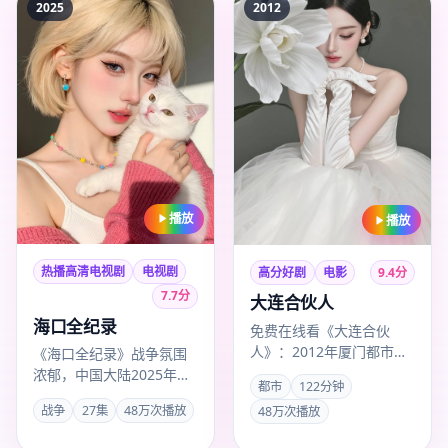
2025
2012
播放
播放
热播高清电视剧
电视剧
高分好剧
电影
9.4
分
7.7
分
大连合伙人
海口全纪录
免费在线看《大连合伙
人》：2012年厦门都市电
《海口全纪录》战争氛围
影，黄健中作品，主演易
浓郁，中国大陆2025年度
都市
122分钟
烊千玺、白敬亭、张译，
热推，导演傅东育，主演
战争
27集
48万次播放
48万次播放
201…
辛芷蕾，2025年8月19…